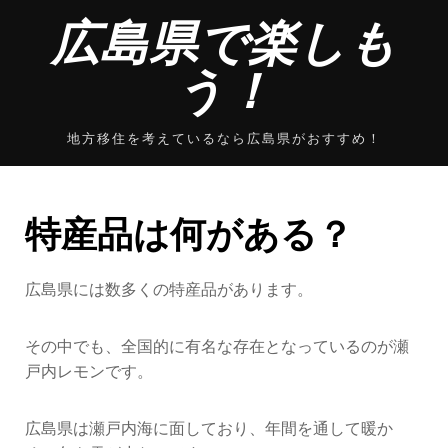
Skip
広島県で楽しも
to
content
う！
地方移住を考えているなら広島県がおすすめ！
特産品は何がある？
広島県には数多くの特産品があります。
その中でも、全国的に有名な存在となっているのが瀬
戸内レモンです。
広島県は瀬戸内海に面しており、年間を通して暖か