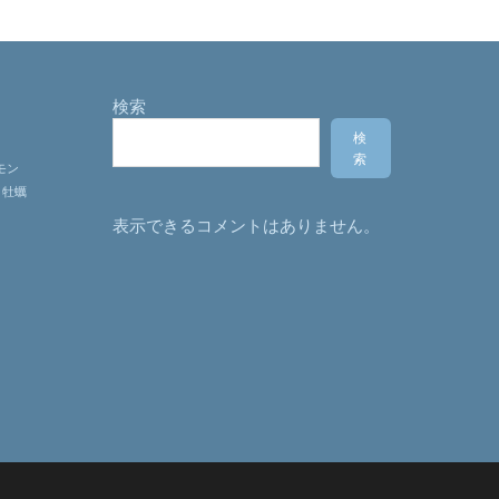
検索
検
索
モン
牡蠣
表示できるコメントはありません。